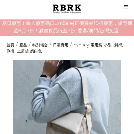
夏日優惠！輪入優惠碼[SumSale]正價貨品10折優惠，優惠期
至8月3日！減價貨品低至7折! 香港/澳門/台灣免運!
首頁
/
產品
/
特別場合
/
日常實用
/
Sydney 兩用袋 小型, 斜揹,
側揹, 上肩袋 奶白色