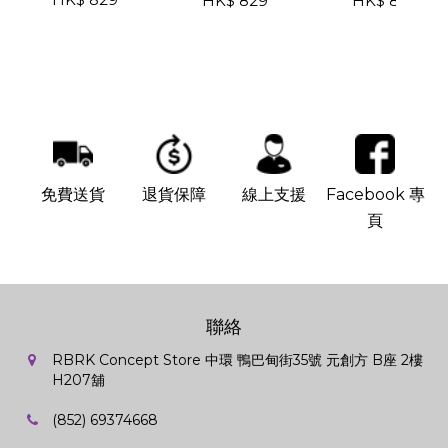
HK$ 829
HK$ 829
免費送貨
退貨保障
線上支援
Facebook 專
頁
聯絡
RBRK Concept Store 中環 鴨巴甸街35號 元創方 B座 2樓
H207舖
(852) 69374668