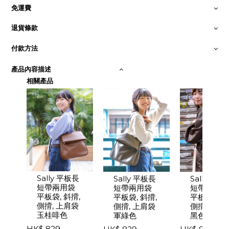
免運費
退貨條款
付款方法
產品內容描述
相關產品
Sally 平板長
Sally 平板
Sally 平板長
Pr
Ne
短帶兩用袋
短帶兩用袋
短帶兩用袋
平板袋, 斜揹,
平板袋, 斜揹
平板袋, 斜揹,
evi
xt
側揹, 上肩袋
側揹, 上肩
側揹, 上肩袋
ou
玉桂啡色
黑色
軍綠色
s
HK$ 829