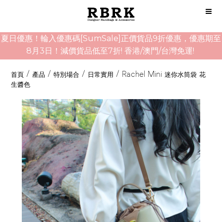
夏日優惠！輪入優惠碼[SumSale]正價貨品9折優惠，優惠期至
8月3日！減價貨品低至7折! 香港/澳門/台灣免運!
首頁
/
產品
/
特別場合
/
日常實用
/
Rachel Mini 迷你水筒袋 花
生醬色