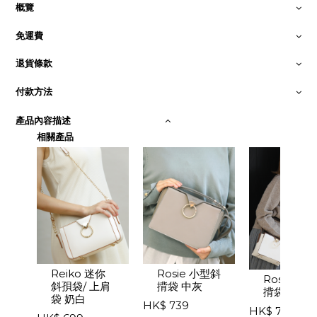
概覽
免運費
退貨條款
付款方法
產品內容描述
相關產品
Pr
Ne
Reiko 迷你
Rosie 小型斜
evi
xt
Rosie 小
斜孭袋/ 上肩
揹袋 中灰
揹袋 摩卡
ou
袋 奶白
HK$ 739
HK$ 739
s